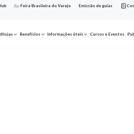
Hub
Feira Brasileira do Varejo
Emissão de guias
Con
dilojas
Benefícios
Informações úteis
Cursos e Eventos
Pub