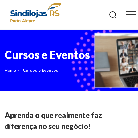
Ir
para
o
conteúdo
Cursos e Eventos
Home >
Cursos e Eventos
Aprenda o que realmente faz
diferença no seu negócio!