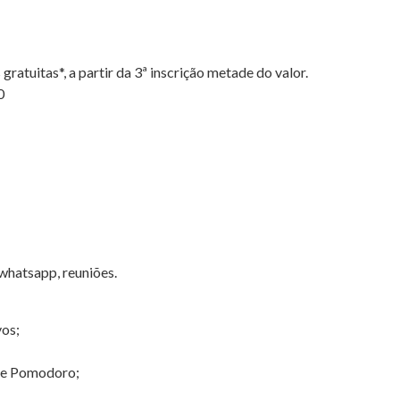
 gratuitas*, a partir da 3ª inscrição metade do valor.
0
 whatsapp, reuniões.
vos;
 e Pomodoro;