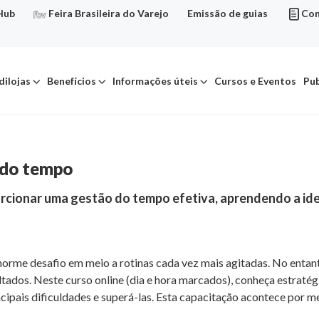
Hub
Feira Brasileira do Varejo
Emissão de guias
Con
dilojas
Benefícios
Informações úteis
Cursos e Eventos
Pub
 do tempo
ionar uma gestão do tempo efetiva, aprendendo a identi
norme desafio em meio a rotinas cada vez mais agitadas. No entan
tados. Neste curso online (dia e hora marcados), conheça estraté
ncipais dificuldades e superá-las. Esta capacitação acontece por 