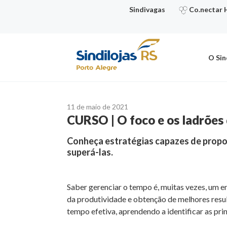
Ir
Sindivagas
Co.nectar 
para
o
conteúdo
O Sin
11 de maio de 2021
CURSO | O foco e os ladrões
Conheça estratégias capazes de proporc
superá-las.
Saber gerenciar o tempo é, muitas vezes, um e
da produtividade e obtenção de melhores resul
tempo efetiva, aprendendo a identificar as pri