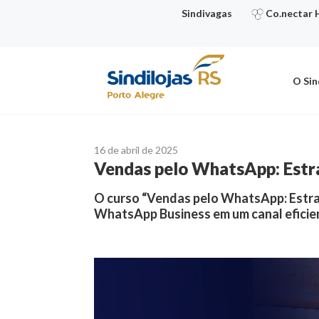
Ir
Sindivagas
Co.nectar 
para
o
conteúdo
O Sin
16 de abril de 2025
Vendas pelo WhatsApp: Estra
O curso “Vendas pelo WhatsApp: Estra
WhatsApp Business em um canal eficie