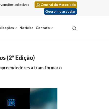
venções coletivas
Central do Associado
Quero me associar
licações
Notícias
Contato
s (2ª Edição)
empreendedores a transformar o