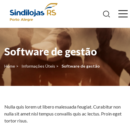
Ir
para
o
conteúdo
Software de gestão
Home >
Informações Úteis >
Software de gestão
Nulla quis lorem ut libero malesuada feugiat. Curabitur non
nulla sit amet nisl tempus convallis quis ac lectus. Proin eget
tortor risus.