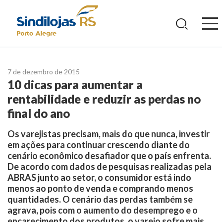
Ir
para
o
conteúdo
7 de dezembro de 2015
10 dicas para aumentar a
rentabilidade e reduzir as perdas no
final do ano
Os varejistas precisam, mais do que nunca, investir
em ações para continuar crescendo diante do
cenário econômico desafiador que o país enfrenta.
De acordo com dados de pesquisas realizadas pela
ABRAS junto ao setor, o consumidor está indo
menos ao ponto de venda e comprando menos
quantidades. O cenário das perdas também se
agrava, pois com o aumento do desemprego e o
encarecimento dos produtos, o varejo sofre mais