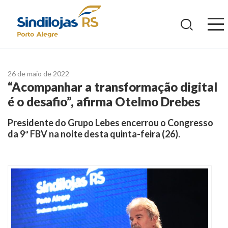
Ir
para
o
conteúdo
26 de maio de 2022
“Acompanhar a transformação digital
é o desafio”, afirma Otelmo Drebes
Presidente do Grupo Lebes encerrou o Congresso
da 9ª FBV na noite desta quinta-feira (26).