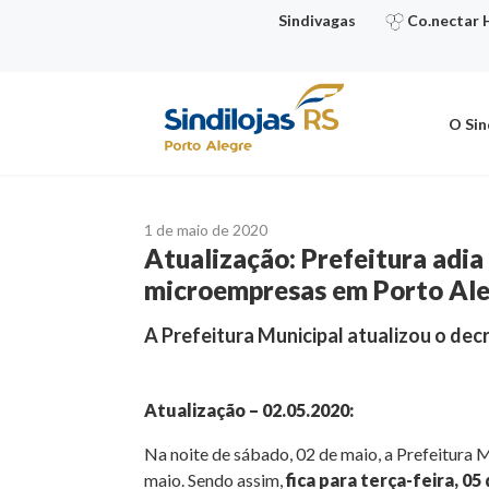
Ir
Sindivagas
Co.nectar 
para
o
conteúdo
O Sin
1 de maio de 2020
Atualização: Prefeitura adia 
microempresas em Porto Al
A Prefeitura Municipal atualizou o decr
Atualização – 02.05.2020:
Na noite de sábado, 02 de maio, a Prefeitura 
maio. Sendo assim,
fica para terça-feira, 