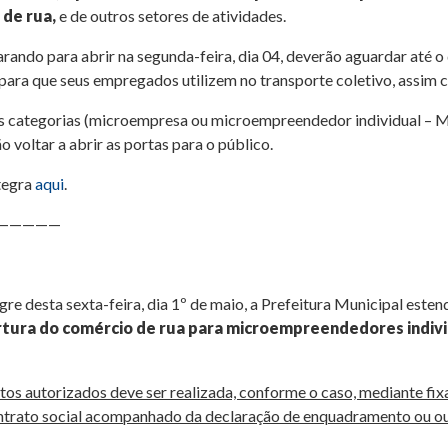
de rua,
e de outros setores de atividades.
arando para abrir na segunda-feira, dia 04, deverão aguardar até o
ara que seus empregados utilizem no transporte coletivo, assim c
s categorias (microempresa ou microempreendedor individual – ME
 voltar a abrir as portas para o público.
tegra
aqui
.
—————
gre desta sexta-feira, dia 1º de maio, a Prefeitura Municipal est
rtura do comércio de rua para microempreendedores individ
 autorizados deve ser realizada, conforme o caso, mediante fixação
ontrato social acompanhado da declaração de enquadramento ou 