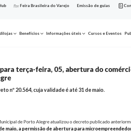
Hub
Feira Brasileira do Varejo
Emissão de guias
Con
dilojas
Benefícios
Informações úteis
Cursos e Eventos
Pub
para terça-feira, 05, abertura do comérci
egre
eto nº 20.564, cuja validade é até 31 de maio.
Municipal de Porto Alegre atualizou o decreto publicado anteriorm
05 de maio, a permissão de abertura para microempreendedo