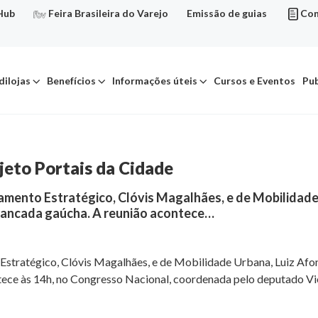
Hub
Feira Brasileira do Varejo
Emissão de guias
Con
dilojas
Benefícios
Informações úteis
Cursos e Eventos
Pub
jeto Portais da Cidade
mento Estratégico, Clóvis Magalhães, e de Mobilidade 
a bancada gaúcha. A reunião acontece…
tratégico, Clóvis Magalhães, e de Mobilidade Urbana, Luiz Afons
ece às 14h, no Congresso Nacional, coordenada pelo deputado Vie