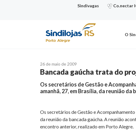
Ir
Sindivagas
Co.nectar 
para
o
conteúdo
O Sin
26 de maio de 2009
Bancada gaúcha trata do pro
Os secretários de Gestão e Acompanha
amanhã, 27, em Brasília, da reunião d
Os secretários de Gestão e Acompanhamento Es
da reunião da bancada gaúcha. A reunião acont
encontro anterior, realizado em Porto Alegre.