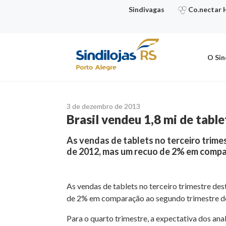
Ir
Sindivagas
Co.nectar 
para
o
conteúdo
O Sin
3 de dezembro de 2013
Brasil vendeu 1,8 mi de table
As vendas de tablets no terceiro trim
de 2012, mas um recuo de 2% em compa
As vendas de tablets no terceiro trimestre d
de 2% em comparação ao segundo trimestre de
Para o quarto trimestre, a expectativa dos anal