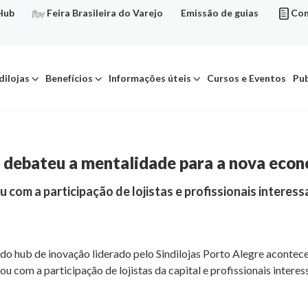
Hub
Feira Brasileira do Varejo
Emissão de guias
Con
dilojas
Benefícios
Informações úteis
Cursos e Eventos
Pub
e debateu a mentalidade para a nova eco
u com a participação de lojistas e profissionais interes
o hub de inovação liderado pelo Sindilojas Porto Alegre aconteceu
tou com a participação de lojistas da capital e profissionais inter