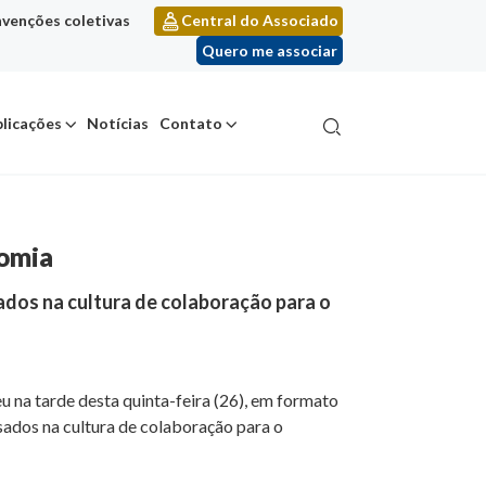
venções coletivas
Central do Associado
Quero me associar
licações
Notícias
Contato
nomia
sados na cultura de colaboração para o
 na tarde desta quinta-feira (26), em formato
essados na cultura de colaboração para o