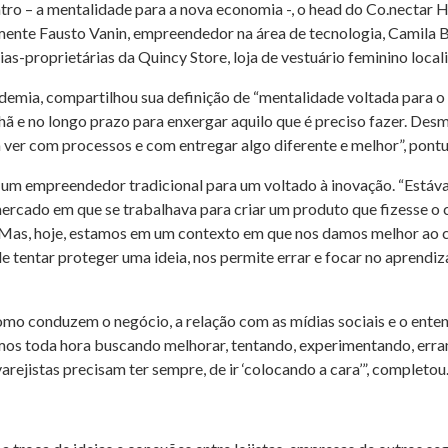
ntro – a mentalidade para a nova economia -, o head do Co.nect
ente Fausto Vanin, empreendedor na área de tecnologia, Camila B
s-proprietárias da Quincy Store, loja de vestuário feminino local
demia, compartilhou sua definição de “mentalidade voltada para o n
ã e no longo prazo para enxergar aquilo que é preciso fazer. Desm
a ver com processos e com entregar algo diferente e melhor”, pont
 um empreendedor tradicional para um voltado à inovação. “Estáv
mercado em que se trabalhava para criar um produto que fizesse 
. Mas, hoje, estamos em um contexto em que nos damos melhor ao c
 de tentar proteger uma ideia, nos permite errar e focar no aprend
omo conduzem o negócio, a relação com as mídias sociais e o ent
amos toda hora buscando melhorar, tentando, experimentando, erra
rejistas precisam ter sempre, de ir ‘colocando a cara’”, completou