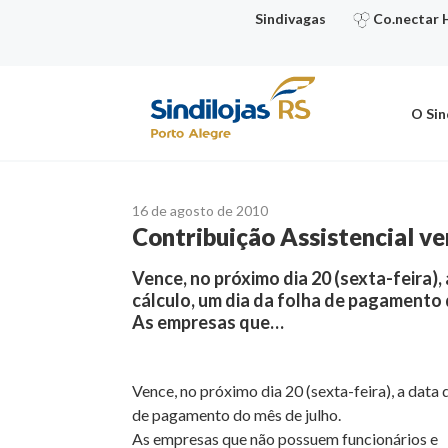
Ir
Sindivagas
Co.nectar 
para
o
conteúdo
O Sin
16 de agosto de 2010
Contribuição Assistencial ve
Vence, no próximo dia 20 (sexta-feira)
cálculo, um dia da folha de pagamento 
As empresas que…
Vence, no próximo dia 20 (sexta-feira), a data
de pagamento do mês de julho.
As empresas que não possuem funcionários e