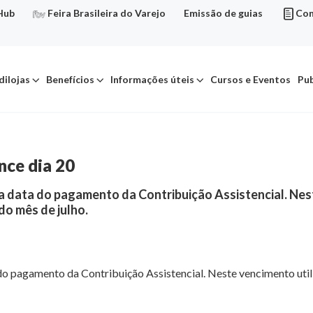
Hub
Feira Brasileira do Varejo
Emissão de guias
Con
dilojas
Benefícios
Informações úteis
Cursos e Eventos
Pub
nce dia 20
, a data do pagamento da Contribuição Assistencial. Nes
do mês de julho.
 do pagamento da Contribuição Assistencial. Neste vencimento util