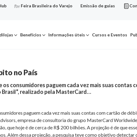
Hub
Feira Brasileira do Varejo
Emissão de guias
Con
dilojas
Benefícios
Informações úteis
Cursos e Eventos
Pub
bito no País
e os consumidores paguem cada vez mais suas contas com
 Brasil”, realizado pela MasterCard…
nsumidores paguem cada vez mais suas contas com cartão de débito
 Advisors, empresa de consultoria do grupo MasterCard Worldwide
, que hoje é de cerca de R$ 200 bilhões. A projeção é de que ess
nos. Além dessa projeção, a pesquisa teve como objetivo detectar