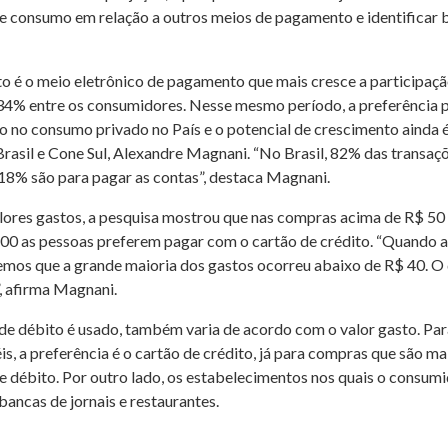
s de consumo em relação a outros meios de pagamento e identificar 
to é o meio eletrônico de pagamento que mais cresce a participaçã
34% entre os consumidores. Nesse mesmo período, a preferência p
o no consumo privado no País e o potencial de crescimento ainda é
asil e Cone Sul, Alexandre Magnani. “No Brasil, 82% das transaçõ
s 18% são para pagar as contas”, destaca Magnani.
ores gastos, a pesquisa mostrou que nas compras acima de R$ 50 o
 100 as pessoas preferem pagar com o cartão de crédito. “Quando 
mos que a grande maioria dos gastos ocorreu abaixo de R$ 40. O
, afirma Magnani.
o de débito é usado, também varia de acordo com o valor gasto. Par
éis, a preferência é o cartão de crédito, já para compras que são
de débito. Por outro lado, os estabelecimentos nos quais o consum
bancas de jornais e restaurantes.