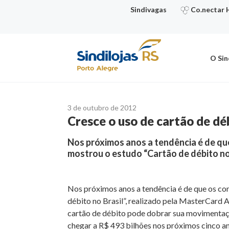
Ir
Sindivagas
Co.nectar 
para
o
conteúdo
O Sin
3 de outubro de 2012
Cresce o uso de cartão de dé
Nos próximos anos a tendência é de qu
mostrou o estudo “Cartão de débito no
Nos próximos anos a tendência é de que os co
débito no Brasil”, realizado pela MasterCard
cartão de débito pode dobrar sua movimentação
chegar a R$ 493 bilhões nos próximos cinco a