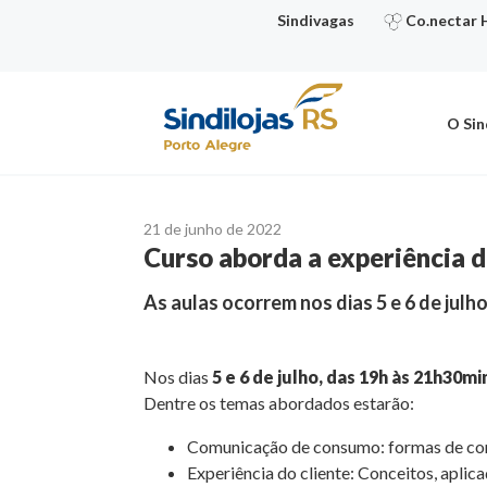
Ir
Sindivagas
Co.nectar 
para
o
conteúdo
O Sin
21 de junho de 2022
Curso aborda a experiência d
As aulas ocorrem nos dias 5 e 6 de julho
Nos dias
5 e 6 de julho, das 19h às 21h30mi
Dentre os temas abordados estarão:
Comunicação de consumo: formas de comu
Experiência do cliente: Conceitos, aplic