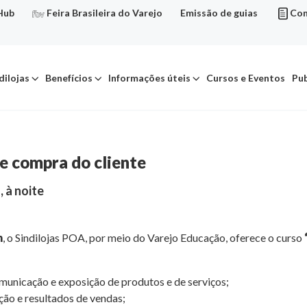
Hub
Feira Brasileira do Varejo
Emissão de guias
Con
dilojas
Benefícios
Informações úteis
Cursos e Eventos
Pub
e compra do cliente
, à noite
n
, o Sindilojas POA, por meio do Varejo Educação, oferece o curso
nicação e exposição de produtos e de serviços;
ação e resultados de vendas;