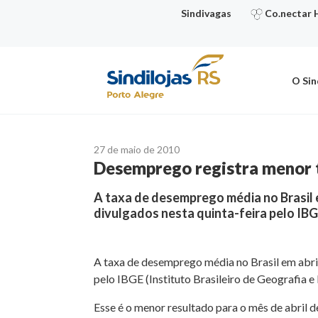
Ir
Sindivagas
Co.nectar 
para
o
conteúdo
O Sin
27 de maio de 2010
Desemprego registra menor ta
A taxa de desemprego média no Brasil 
divulgados nesta quinta-feira pelo IBG
A taxa de desemprego média no Brasil em abril
pelo IBGE (Instituto Brasileiro de Geografia e E
Esse é o menor resultado para o mês de abril d