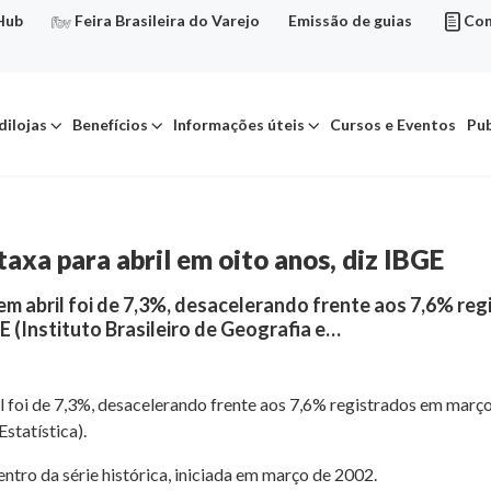
Hub
Feira Brasileira do Varejo
Emissão de guias
Con
dilojas
Benefícios
Informações úteis
Cursos e Eventos
Pub
xa para abril em oito anos, diz IBGE
em abril foi de 7,3%, desacelerando frente aos 7,6% r
E (Instituto Brasileiro de Geografia e…
 foi de 7,3%, desacelerando frente aos 7,6% registrados em março
statística).
entro da série histórica, iniciada em março de 2002.