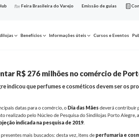
Hub
Feira Brasileira do Varejo
Emissão de guias
Con
dilojas
Benefícios
Informações úteis
Cursos e Eventos
Pub
ntar R$ 276 milhões no comércio de Port
gre indicou que perfumes e cosméticos devem ser os pr
ncipais datas para o comércio, o
Dia das Mães
deverá contribuir 
 realizado pelo Núcleo de Pesquisa do Sindilojas Porto Alegre, a
ojeção indicada na pesquisa de 2019
.
 presentes mais buscados: desta vez, itens de
perfumaria e cos