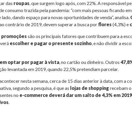
gar das
roupas
, que surgem logo após, com 22%. A responsável pel
 consumo trazida pela pandemia: “com mais pessoas ficando em c
lado, dando espaço para novas oportunidades de venda”, analisa.
 ao contrário de 2019, devem superar a busca por
flores
(4,3%) e
c
s promoções
são os principais fatores que contribuem para a esc
everá
escolher e pagar o presente sozinho
, e não dividir a es
em optar por pagar à vista
, no cartão ou dinheiro. Outros
47,8
ção levantada em 2019, quando 22,5% pretendiam parcelar.
contecer nesta semana, cerca de 15 dias anterior à data, com a c
tiva, segundo a pesquisa, é que as
lojas de shopping
recebam o 
esentes no
e-commerce deverá dar um salto de 4,3% em 2019
ivos
.