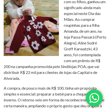
com os filhos, ganhou um
significado ainda mais
especial neste Dia das
Mães. Ao comprar
roupinhas para a filha
Amanda, de um ano, na
loja Passa Passará (Porto
Alegre), Aline Sodré
Greff Karwatzki, 43
anos, foi contemplada
com um prêmio de R$
200 na campanha promovida pelo Sindilojas POA, que vai
distribuir R$ 22 mil para clientes de lojas da Capital e de
Alvorada.
A compra, de pouco mais de R$ 100, tinha um propósito
simples e essencial: preparar a bebê para a chegada do
inverno. O retorno veio em forma de reconhecimento — e, de
certa maneira, ampliando o próprio gesto que deu origem à