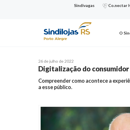
Ir
Sindivagas
Co.nectar 
para
o
conteúdo
O Sin
26 de julho de 2022
Digitalização do consumidor
Compreender como acontece a experiên
a esse público.