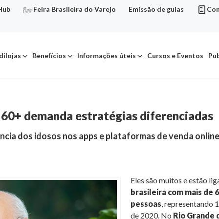
Hub
Feira Brasileira do Varejo
Emissão de guias
Con
dilojas
Benefícios
Informações úteis
Cursos e Eventos
Pub
 60+ demanda estratégias diferenciadas
cia dos idosos nos apps e plataformas de venda online
Eles são muitos e estão li
brasileira com mais de 
pessoas
, representando 
de 2020. No
Rio Grande d