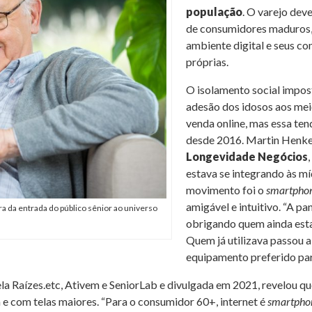
população
. O varejo dev
de consumidores maduros,
ambiente digital e seus c
próprias.
O isolamento social impos
adesão dos idosos aos mei
venda online, mas essa ten
desde 2016. Martin Henk
Longevidade Negócios
estava se integrando às míd
movimento foi o
smartpho
amigável e intuitivo. “A p
ra da entrada do público sênior ao universo
obrigando quem ainda esta
Quem já utilizava passou a
equipamento preferido par
pela Raízes.etc, Ativem e SeniorLab e divulgada em 2021, revelou q
 com telas maiores. “Para o consumidor 60+, internet é
smartpho