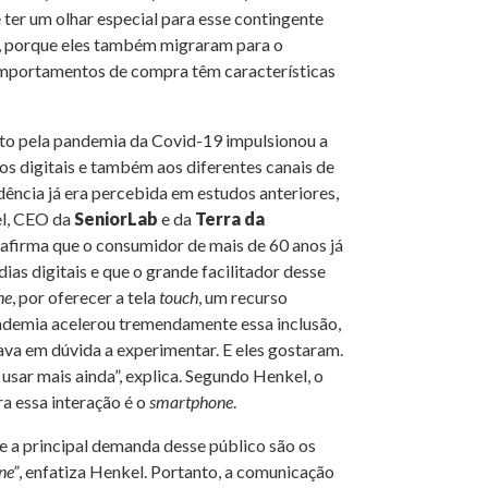
e ter um olhar especial para esse contingente
 porque eles também migraram para o
omportamentos de compra têm características
to pela pandemia da Covid-19 impulsionou a
os digitais e também aos diferentes canais de
dência já era percebida em estudos anteriores,
el, CEO da
SeniorLab
e da
Terra da
, afirma que o consumidor de mais de 60 anos já
ias digitais e que o grande facilitador desse
ne
, por oferecer a tela
touch
, um recurso
andemia acelerou tremendamente essa inclusão,
va em dúvida a experimentar. E eles gostaram.
 usar mais ainda”, explica. Segundo Henkel, o
a essa interação é o
smartphone
.
ue a principal demanda desse público são os
ne”
, enfatiza Henkel. Portanto, a comunicação