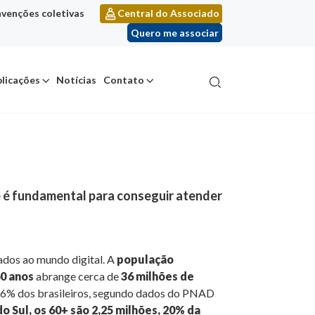
venções coletivas
Central do Associado
Quero me associar
licações
Notícias
Contato
 é fundamental para conseguir atender
gados ao mundo digital. A
população
60 anos
abrange cerca de
36 milhões de
16% dos brasileiros, segundo dados do PNAD
o Sul, os 60+ são 2,25 milhões, 20% da