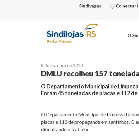
Ir
Sindivagas
Co.nectar 
para
o
conteúdo
O Sin
8 de outubro de 2010
DMLU recolheu 157 toneladas 
O Departamento Municipal de Limpeza U
Foram 45 toneladas de placas e 112 d
O Departamento Municipal de Limpeza Urbana (
placas e 112 de propaganda em santinhos. O as
dificultando o trabalho.