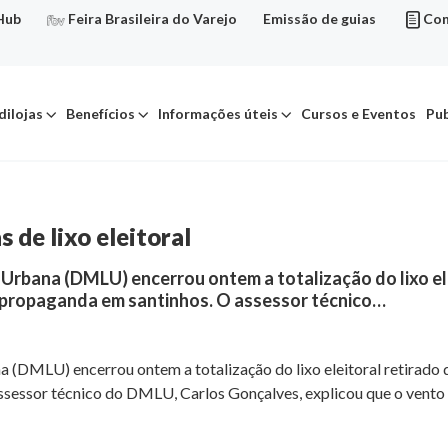
Hub
Feira Brasileira do Varejo
Emissão de guias
Con
dilojas
Benefícios
Informações úteis
Cursos e Eventos
Pub
de lixo eleitoral
rbana (DMLU) encerrou ontem a totalização do lixo elei
e propaganda em santinhos. O assessor técnico…
DMLU) encerrou ontem a totalização do lixo eleitoral retirado d
sessor técnico do DMLU, Carlos Gonçalves, explicou que o vento f