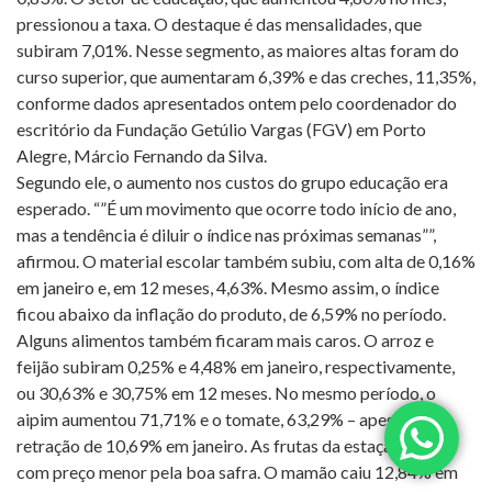
pressionou a taxa. O destaque é das mensalidades, que
subiram 7,01%. Nesse segmento, as maiores altas foram do
curso superior, que aumentaram 6,39% e das creches, 11,35%,
conforme dados apresentados ontem pelo coordenador do
escritório da Fundação Getúlio Vargas (FGV) em Porto
Alegre, Márcio Fernando da Silva.
Segundo ele, o aumento nos custos do grupo educação era
esperado. “”É um movimento que ocorre todo início de ano,
mas a tendência é diluir o índice nas próximas semanas””,
afirmou. O material escolar também subiu, com alta de 0,16%
em janeiro e, em 12 meses, 4,63%. Mesmo assim, o índice
ficou abaixo da inflação do produto, de 6,59% no período.
Alguns alimentos também ficaram mais caros. O arroz e
feijão subiram 0,25% e 4,48% em janeiro, respectivamente,
ou 30,63% e 30,75% em 12 meses. No mesmo período, o
aipim aumentou 71,71% e o tomate, 63,29% – apesar da
retração de 10,69% em janeiro. As frutas da estação estão
com preço menor pela boa safra. O mamão caiu 12,84% em