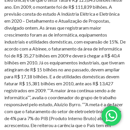
ano. Em 2009, o montante foi de R$ 111,839 bilhões. A
previsão consta do estudo A Indústria Elétrica e Eletrônica
em 2020 – Detalhamento e Atualização de Propostas,
divulgado ontem. As áreas que registraram maior
crescimento foram as de informática, equipamentos
industriais e utilidades domésticas, com expansão de 15%. De
acordo com a Abinee, o faturamento da área de informática
foi de R$ 35,27 bilhões em 2009 e deverá chegar a R$ 40,4
bilhões em 2010. Já os equipamentos industriais, que tiveram
atingiram de R$ 15 bilhões no ano passado, devem ampliar
para R$ 17,18 bilhões. E a de utilidades domésticas devem
faturar R$ 15,381 bilhões em 2010, ante aos R$ 13,427
registrados em 2009. “”A maior área continua sendo a de
informática””, avalia o coordenador do grupo de trabalho
responsável pelo estudo, Aluizio Byrro. “”A meta é a de fazer
com que o faturamento do setor de eletroeletrônicos passe
de 4% para 7% do PIB (Produto Interno Bruto) até 2020″”,
acrescentou. Ele reiterou a carência que o País tem em