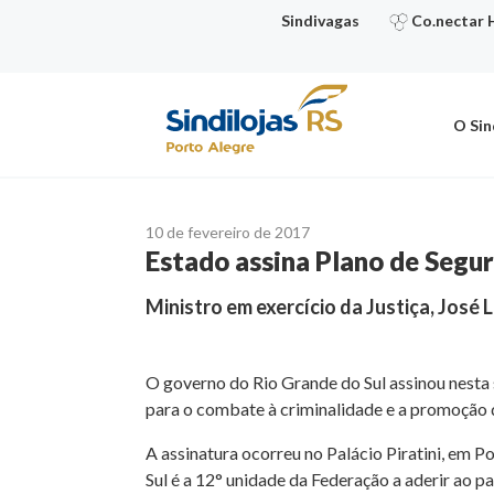
Ir
Sindivagas
Co.nectar 
para
o
conteúdo
O Sin
10 de fevereiro de 2017
Estado assina Plano de Segu
Ministro em exercício da Justiça, José 
O governo do Rio Grande do Sul assinou nesta s
para o combate à criminalidade e a promoção 
A assinatura ocorreu no Palácio Piratini, em P
Sul é a 12° unidade da Federação a aderir ao 