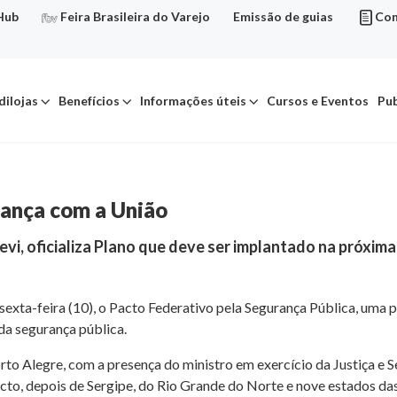
Hub
Feira Brasileira do Varejo
Emissão de guias
Con
dilojas
Benefícios
Informações úteis
Cursos e Eventos
Pub
rança com a União
Levi, oficializa Plano que deve ser implantado na próxi
exta-feira (10), o Pacto Federativo pela Segurança Pública, uma p
da segurança pública.
orto Alegre, com a presença do ministro em exercício da Justiça e 
pacto, depois de Sergipe, do Rio Grande do Norte e nove estados d