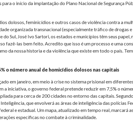
s para o início da implantação do Plano Nacional de Segurança Púb
dios dolosos, feminicídios e outros casos de violência contra a mu
idade organizada transnacional (especialmente tráfico de drogas e
 do Sul, José Ivo Sartori, os estados e municípios têm seus papel
ciso fazê-las bem feito. Acredito que isso é um processo e uma c
o da nossa historia e da violência que existe em todo o país. Tem
% o número anual de homicídios dolosos nas capitais
ado em janeiro, em meio à crise no sistema prisional em diferentes
m a iniciativa, o governo federal pretende reduzir em 7,5% o núme
pliada para cerca de 200 cidades no entorno das capitais. Segundo o
eligência, que envolverá as áreas de inteligência das polícias Fede
a federal e estadual. Um mapa, atualizado em tempo real, marcará as
perações específicas no combate à criminalidade.