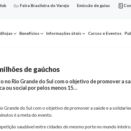
Hub
Feira Brasileira do Varejo
Emissão de guias
Con
dilojas
Benefícios
Informações úteis
Cursos e Eventos
Pub
 milhões de gaúchos
do no Rio Grande do Sul com o objetivo de promover a saú
ica ou social por pelos menos 15…
io Grande do Sul com o objetivo de promover a saúde e a solidarie
minutos é a meta do evento.
tição saudável entre cidades do mesmo porte no mundo inteiro. P