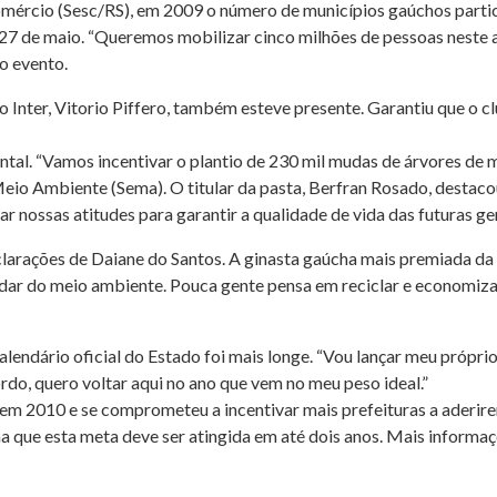
mércio (Sesc/RS), em 2009 o número de municípios gaúchos partic
27 de maio. “Queremos mobilizar cinco milhões de pessoas neste an
o evento.
 Inter, Vitorio Piffero, também esteve presente. Garantiu que o clu
al. “Vamos incentivar o plantio de 230 mil mudas de árvores de ma
eio Ambiente (Sema). O titular da pasta, Berfran Rosado, destaco
 nossas atitudes para garantir a qualidade de vida das futuras ge
larações de Daiane do Santos. A ginasta gaúcha mais premiada da 
uidar do meio ambiente. Pouca gente pensa em reciclar e economiza
calendário oficial do Estado foi mais longe. “Vou lançar meu própr
rdo, quero voltar aqui no ano que vem no meu peso ideal.”
a em 2010 e se comprometeu a incentivar mais prefeituras a aderir
a que esta meta deve ser atingida em até dois anos. Mais informa