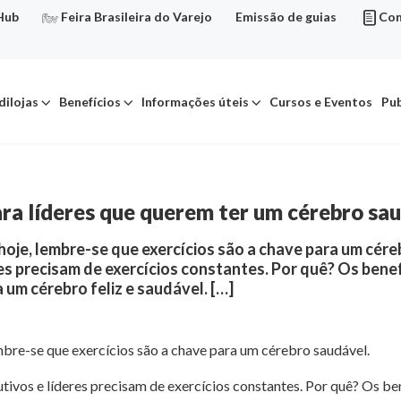
Hub
Feira Brasileira do Varejo
Emissão de guias
Con
dilojas
Benefícios
Informações úteis
Cursos e Eventos
Pub
para líderes que querem ter um cérebro sa
 hoje, lembre-se que exercícios são a chave para um cé
es precisam de exercícios constantes. Por quê? Os benef
a um cérebro feliz e saudável. […]
embre-se que exercícios são a chave para um cérebro saudável.
vos e líderes precisam de exercícios constantes. Por quê? Os bene