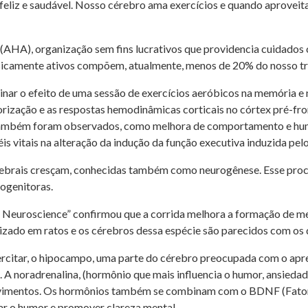
 feliz e saudável. Nosso cérebro ama exercícios e quando aprovei
AHA), organização sem fins lucrativos que providencia cuidados 
icamente ativos compõem, atualmente, menos de 20% do nosso tr
ar o efeito de uma sessão de exercícios aeróbicos na memória e n
ização e as respostas hemodinâmicas corticais no córtex pré-fro
es também foram observados, como melhora de comportamento e hu
is vitais na alteração da indução da função executiva induzida pelo
ebrais cresçam, conhecidas também como neurogênese. Esse proc
rogenitoras.
of Neuroscience” confirmou que a corrida melhora a formação de
lizado em ratos e os cérebros dessa espécie são parecidos com os
 exercitar, o hipocampo, uma parte do cérebro preocupada com o ap
. A noradrenalina, (hormônio que mais influencia o humor, ansieda
movimentos. Os hormônios também se combinam com o BDNF (Fator
lar o humor e promover clareza mental.