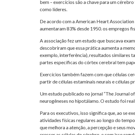
bem – exercícios são a chave para um cérebro
como líderes.
De acordo com a American Heart Association (
aumentaram 83% desde 1950. os empregos fis
A associação fez um estudo que buscava examin
descobriram que essa prática aumenta a memor
exemplo, interferência), resultados similar
partes específicas do córtex cerebral tem papé
Exercícios também fazem com que células cer
partir de células estaminais neurais e células p
Um estudo publicado no jornal “The Journal 
neurogêneses no hipotálamo. O estudo foi rea
Para os executivos, isso significa que, ao se
atividades físicas regulares ao longo do tempo
que melhora a atenção, a percepção e seus 
crescer as células do cérebro, e com isso regu