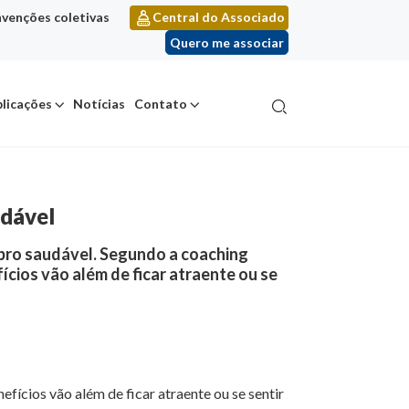
venções coletivas
Central do Associado
Quero me associar
licações
Notícias
Contato
udável
rebro saudável. Segundo a coaching
ícios vão além de ficar atraente ou se
fícios vão além de ficar atraente ou se sentir