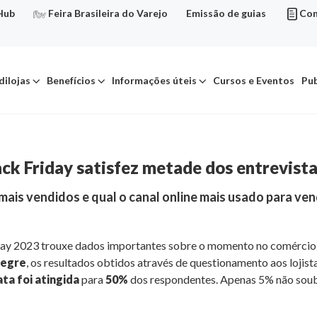
Hub
Feira Brasileira do Varejo
Emissão de guias
Con
dilojas
Benefícios
Informações úteis
Cursos e Eventos
Pub
ack Friday satisfez metade dos entrevist
mais vendidos e qual o canal online mais usado para ve
ay 2023 trouxe dados importantes sobre o momento no comércio v
legre
, os resultados obtidos através de questionamento aos lojista
ta foi atingida
para
50%
dos respondentes. Apenas 5% não soub