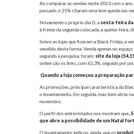
Ao comparar as vendas neste 2023 com o ano a
passado, e 25% citaram uma leve queda nas ve
Novamente o próprio dia D, a
sexta-feira da
à frente da segunda colocada, a quinta-feira,
Sobre as lojas que fizeram a Black Friday, a ve
vendido desta forma. Venda apenas no espaço f
segundo a pesquisa, foram:
site da loja (54
online são os links, com 62,3%, seguido por pix
Quando a loja começou a preparação par
As promoções, principal característica da Blac
o levantamento. Em seguida, mas bem atrás na 
novembro.
O perfil dos entrevistados nos mostram que
, 
que abre a possibilidade de um Natal for
O levantamento indicou, ainda, que os
produt