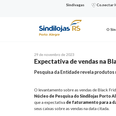
Ir
Sindivagas
Co.nectar 
para
o
conteúdo
O Sin
29 de novembro de 2023
Expectativa de vendas na Bl
Pesquisa da Entidade revela produtos 
O levantamento sobre as vendas de Black Frid
Núcleo de Pesquisa do Sindilojas Porto A
que a expectativa
de faturamento para a da
seus caixas sobre as vendas na data citada.