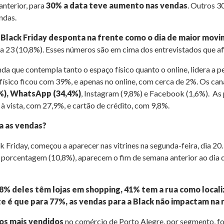
nterior, para
30% a data teve aumento nas vendas
. Outros 3
ndas.
 Black Friday desponta na frente como o dia de maior mov
 dia 23 (10,8%). Esses números são em cima dos entrevistados que
nda que contempla tanto o espaço físico quanto o online, lidera a 
ísico ficou com 39%, e apenas no online, com cerca de 2%. Os cana
,1%), WhatsApp (34,4%)
, Instagram (9,8%) e Facebook (1,6%). As
 à vista, com 27,9%, e cartão de crédito, com 9,8%.
a as vendas?
k Friday, começou a aparecer nas vitrines na segunda-feira, dia 20
porcentagem (10,8%), aparecem o fim de semana anterior ao dia da
58% deles têm lojas em shopping, 41% tem a rua como local
te é que para 77%, as vendas para a Black não impactam na 
os mais vendidos
no comércio de Porto Alegre, por segmento, f