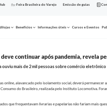
Hub
Feira Brasileira do Varejo
Emissão de guias
Con
dilojas
Benefícios
Informações úteis
Cursos e Eventos
Pub
 deve continuar após pandemia, revela pe
uviu mais de 2 mil pessoas sobre comércio eletrônico n
s online, alavancado pelo isolamento social, deverá permanecer a
nsumo do Brasileiro, realizada pelo Instituto Locomotiva. Fora
os que frequentavam livrarias e papelarias não fariam mais questão