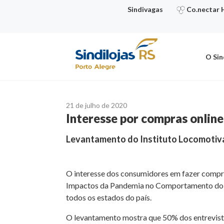
Ir
Sindivagas
Co.nectar 
para
o
conteúdo
O Sin
21 de julho de 2020
Interesse por compras online
Levantamento do Instituto Locomotiva o
O interesse dos consumidores em fazer compra
Impactos da Pandemia no Comportamento do Co
todos os estados do país.
O levantamento mostra que 50% dos entrevistad