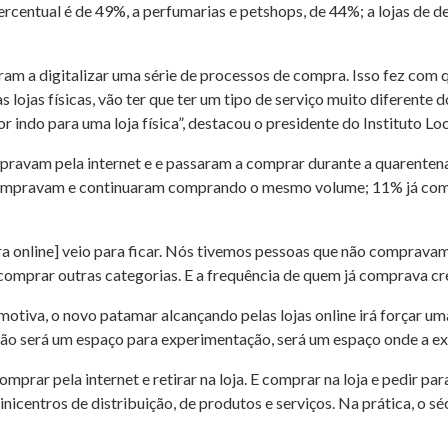
 percentual é de 49%, a perfumarias e petshops, de 44%; a lojas de 
ram a digitalizar uma série de processos de compra. Isso fez com 
 lojas físicas, vão ter que ter um tipo de serviço muito diferente 
or indo para uma loja física”, destacou o presidente do Instituto L
ravam pela internet e e passaram a comprar durante a quarenten
 compravam e continuaram comprando o mesmo volume; 11% já co
a online] veio para ficar. Nós tivemos pessoas que não compravam
mprar outras categorias. E a frequência de quem já comprava cre
tiva, o novo patamar alcançando pelas lojas online irá forçar uma
então será um espaço para experimentação, será um espaço onde a ex
prar pela internet e retirar na loja. E comprar na loja e pedir pa
icentros de distribuição, de produtos e serviços. Na prática, o s