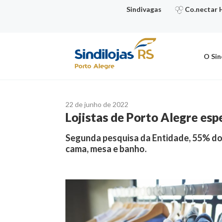
Ir
Sindivagas
Co.nectar 
para
o
conteúdo
O Sin
22 de junho de 2022
Lojistas de Porto Alegre es
Segunda pesquisa da Entidade, 55% dos
cama, mesa e banho.