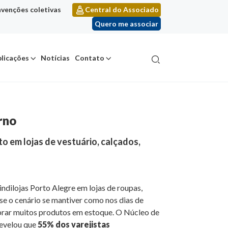
venções coletivas
Central do Associado
Quero me associar
licações
Notícias
Contato
rno
 em lojas de vestuário, calçados,
dilojas Porto Alegre em lojas de roupas,
se o cenário se mantiver como nos dias de
sobrar muitos produtos em estoque. O Núcleo de
revelou que
55% dos varejistas