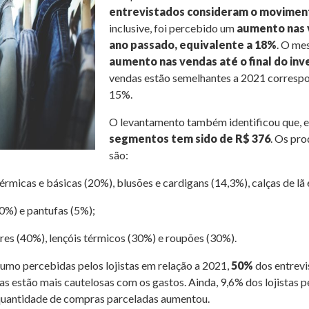
entrevistados consideram o movimen
inclusive, foi percebido um
aumento nas 
ano passado, equivalente a 18%
. O me
aumento nas vendas até o final do inv
vendas estão semelhantes a 2021 corres
15%.
O levantamento também identificou que, e
segmentos tem sido de R$ 376
. Os pr
são:
érmicas e básicas (20%), blusões e cardigans (14,3%), calças de lã
0%) e pantufas (5%);
es (40%), lençóis térmicos (30%) e roupões (30%).
mo percebidas pelos lojistas em relação a 2021,
50%
dos entrevi
oas estão mais cautelosas com os gastos. Ainda, 9,6% dos lojistas
quantidade de compras parceladas aumentou.