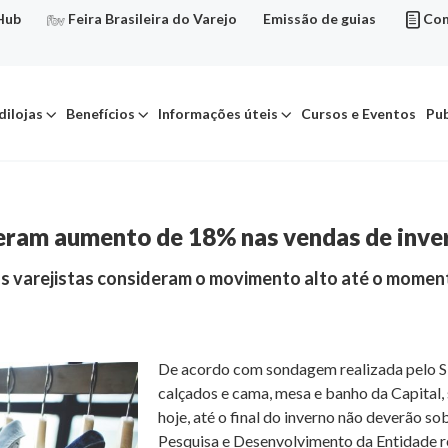
Hub
Feira Brasileira do Varejo
Emissão de guias
Con
dilojas
Benefícios
Informações úteis
Cursos e Eventos
Pub
peram aumento de 18% nas vendas de inve
 varejistas consideram o movimento alto até o momento
De acordo com sondagem realizada pelo Sin
calçados e cama, mesa e banho da Capital, 
hoje, até o final do inverno não deverão 
Pesquisa e Desenvolvimento da Entidade 