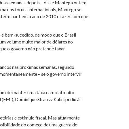
 duas semanas depois – disse Mantega ontem,
tema nos fóruns internacionais, Mantega se
 terminar bem o ano de 2010 e fazer com que
e é bem-sucedido, de modo que o Brasil
 um volume muito maior de dólares no
 que o governo não pretende taxar
vancos nas próximas semanas, segundo
ue momentaneamente – se o governo intervir
cusam de manter uma taxa cambial muito
l (FMI), Dominique Strauss-Kahn, pediu às
tárias e estímulo fiscal. Mas atualmente
ssibilidade do começo de uma guerra de