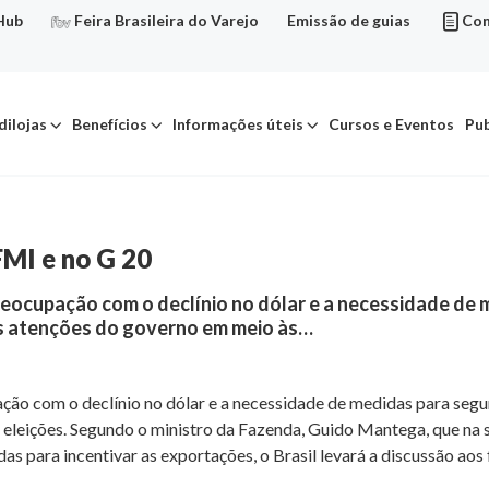
Hub
Feira Brasileira do Varejo
Emissão de guias
Con
dilojas
Benefícios
Informações úteis
Cursos e Eventos
Pub
MI e no G 20
ocupação com o declínio no dólar e a necessidade de 
 as atenções do governo em meio às…
o com o declínio no dólar e a necessidade de medidas para segur
 eleições. Segundo o ministro da Fazenda, Guido Mantega, que na s
 para incentivar as exportações, o Brasil levará a discussão aos f