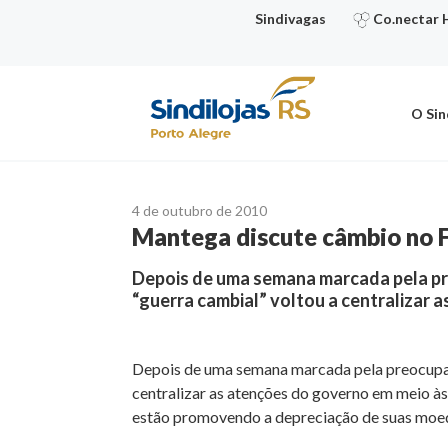
Ir
Sindivagas
Co.nectar 
para
o
conteúdo
O Sin
4 de outubro de 2010
Mantega discute câmbio no F
Depois de uma semana marcada pela pre
“guerra cambial” voltou a centralizar
Depois de uma semana marcada pela preocupaçã
centralizar as atenções do governo em meio às
estão promovendo a depreciação de suas moedas