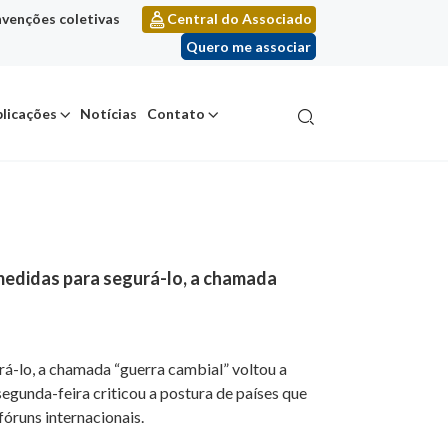
venções coletivas
Central do Associado
Quero me associar
licações
Notícias
Contato
medidas para segurá-lo, a chamada
á-lo, a chamada “guerra cambial” voltou a
egunda-feira criticou a postura de países que
óruns internacionais.