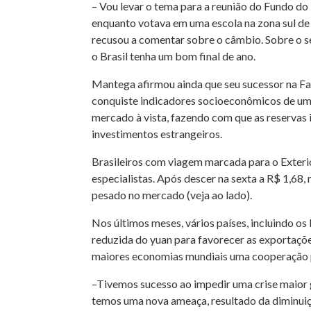
– Vou levar o tema para a reunião do Fundo d
enquanto votava em uma escola na zona sul de S
recusou a comentar sobre o câmbio. Sobre o s
o Brasil tenha um bom final de ano.
Mantega afirmou ainda que seu sucessor na Fa
conquiste indicadores socioeconômicos de um 
mercado à vista, fazendo com que as reservas 
investimentos estrangeiros.
Brasileiros com viagem marcada para o Exter
especialistas. Após descer na sexta a R$ 1,68
pesado no mercado (veja ao lado).
Nos últimos meses, vários países, incluindo o
reduzida do yuan para favorecer as exportaçõ
maiores economias mundiais uma cooperação p
–Tivemos sucesso ao impedir uma crise maior 
temos uma nova ameaça, resultado da diminui