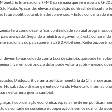
o Monetário Internacional (FMI) da semana que vem e para o G-20
ão Paulo. Apesar de relevar a disposição do Brasil de discutir o 
eu futuro político, também desconversou: – Estou concentrado em
zenda terá como desafio “dar continuidade ao atual programa, qu
país avançado”. Segundo o ministro, o governo já está comprando
internacionais do país superem US$ 270 bilhões. Reiterou, porém,
ior devem tomar cuidado com a taxa de câmbio, que pode ter sola
, menor nível em dois anos, o dólar pode voltar a subir – mesmo q
s Estados Unidos, criticaram a política monetária da China, que a
es. No sábado, o diretor gerente do Fundo Monetário Internaciona
ara evitar uma guerra cambial.
graças à coordenação econômica, especialmente em políticas mone
ção da vontade de consenso e cooperação. E vemos no mundo a po