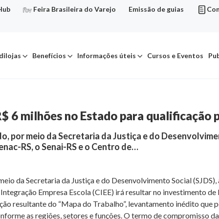
Hub
Feira Brasileira do Varejo
Emissão de guias
Con
dilojas
Benefícios
Informações úteis
Cursos e Eventos
Pub
$ 6 milhões no Estado para qualificação 
o, por meio da Secretaria da Justiça e do Desenvolvime
Senac-RS, o Senai-RS e o Centro de…
eio da Secretaria da Justiça e do Desenvolvimento Social (SJDS)
Integração Empresa Escola (CIEE) irá resultar no investimento de 
ação resultante do “Mapa do Trabalho”, levantamento inédito que p
forme as regiões, setores e funções. O termo de compromisso da i