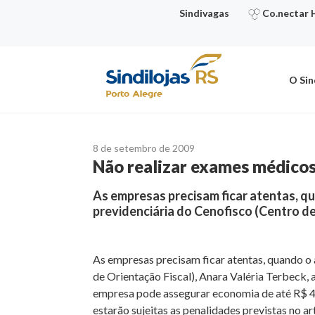
Ir
Sindivagas
Co.nectar 
para
o
conteúdo
O Sin
8 de setembro de 2009
Não realizar exames médicos
As empresas precisam ficar atentas, q
previdenciária do Cenofisco (Centro de
As empresas precisam ficar atentas, quando o 
de Orientação Fiscal), Anara Valéria Terbeck,
empresa pode assegurar economia de até R$ 4 
estarão sujeitas as penalidades previstas no a