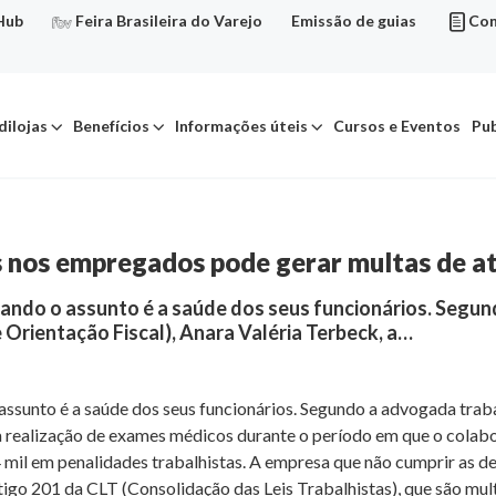
Hub
Feira Brasileira do Varejo
Emissão de guias
Con
dilojas
Benefícios
Informações úteis
Cursos e Eventos
Pub
 nos empregados pode gerar multas de at
uando o assunto é a saúde dos seus funcionários. Segun
 Orientação Fiscal), Anara Valéria Terbeck, a…
assunto é a saúde dos seus funcionários. Segundo a advogada traba
 a realização de exames médicos durante o período em que o colab
mil em penalidades trabalhistas. A empresa que não cumprir as d
rtigo 201 da CLT (Consolidação das Leis Trabalhistas), que são mu