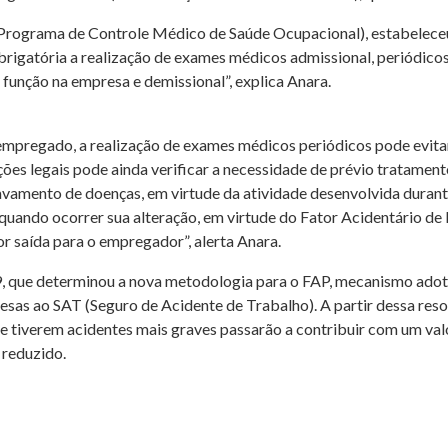
(Programa de Controle Médico de Saúde Ocupacional), estabelece
brigatória a realização de exames médicos admissional, periódicos
função na empresa e demissional”, explica Anara.
empregado, a realização de exames médicos periódicos pode evitar
ções legais pode ainda verificar a necessidade de prévio tratamen
vamento de doenças, em virtude da atividade desenvolvida durante
uando ocorrer sua alteração, em virtude do Fator Acidentário de 
r saída para o empregador”, alerta Anara.
09, que determinou a nova metodologia para o FAP, mecanismo adot
esas ao SAT (Seguro de Acidente de Trabalho). A partir dessa resol
e tiverem acidentes mais graves passarão a contribuir com um va
 reduzido.