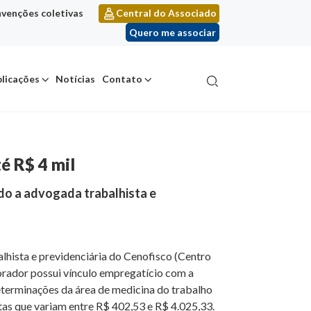
venções coletivas
Central do Associado
Quero me associar
licações
Notícias
Contato
é R$ 4 mil
do a advogada trabalhista e
lhista e previdenciária do Cenofisco (Centro
orador possui vínculo empregatício com a
eterminações da área de medicina do trabalho
ltas que variam entre R$ 402,53 e R$ 4.025,33.