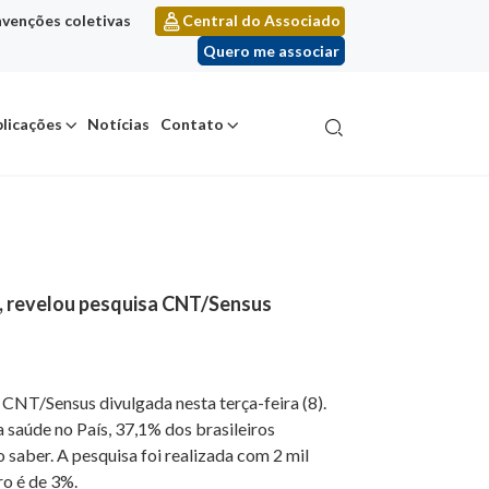
venções coletivas
Central do Associado
Quero me associar
licações
Notícias
Contato
e), revelou pesquisa CNT/Sensus
a CNT/Sensus divulgada nesta terça-feira (8).
 saúde no País, 37,1% dos brasileiros
saber. A pesquisa foi realizada com 2 mil
ro é de 3%.