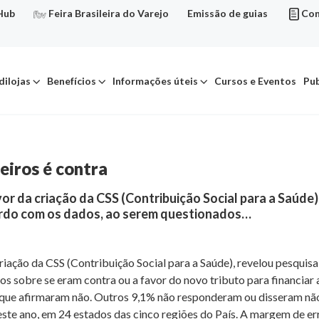
Hub
Feira Brasileira do Varejo
Emissão de guias
Con
dilojas
Benefícios
Informações úteis
Cursos e Eventos
Pub
eiros é contra
avor da criação da CSS (Contribuição Social para a Saúd
cordo com os dados, ao serem questionados…
criação da CSS (Contribuição Social para a Saúde), revelou pesquis
 sobre se eram contra ou a favor do novo tributo para financiar a
 que afirmaram não. Outros 9,1% não responderam ou disseram não 
ste ano, em 24 estados das cinco regiões do País. A margem de er