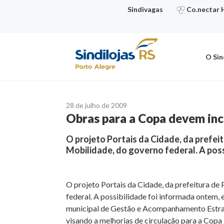
Ir
Sindivagas
Co.nectar 
para
o
conteúdo
O Sin
28 de julho de 2009
Obras para a Copa devem incl
O projeto Portais da Cidade, da prefe
Mobilidade, do governo federal. A pos
O projeto Portais da Cidade, da prefeitura d
federal. A possibilidade foi informada ontem, 
municipal de Gestão e Acompanhamento Estrat
visando a melhorias de circulação para a Copa 