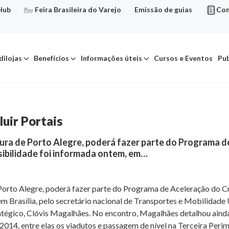
Hub
Feira Brasileira do Varejo
Emissão de guias
Con
dilojas
Benefícios
Informações úteis
Cursos e Eventos
Pub
uir Portais
itura de Porto Alegre, poderá fazer parte do Programa 
sibilidade foi informada ontem, em…
e Porto Alegre, poderá fazer parte do Programa de Aceleração do
em Brasília, pelo secretário nacional de Transportes e Mobilidade
égico, Clóvis Magalhães. No encontro, Magalhães detalhou ainda 
2014, entre elas os viadutos e passagem de nível na Terceira Perim