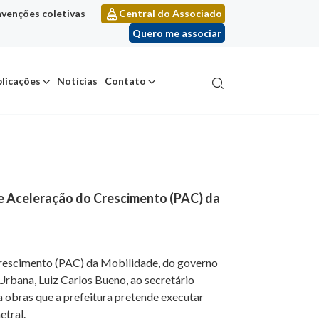
venções coletivas
Central do Associado
Quero me associar
licações
Notícias
Contato
de Aceleração do Crescimento (PAC) da
 Crescimento (PAC) da Mobilidade, do governo
 Urbana, Luiz Carlos Bueno, ao secretário
obras que a prefeitura pretende executar
etral.