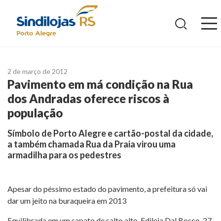
Ir
para
o
conteúdo
2 de março de 2012
Pavimento em má condição na Rua
dos Andradas oferece riscos à
população
Símbolo de Porto Alegre e cartão-postal da cidade,
a também chamada Rua da Praia virou uma
armadilha para os pedestres
Apesar do péssimo estado do pavimento, a prefeitura só vai
dar um jeito na buraqueira em 2013
Equilibrada em um sapato de salto alto, Edileia Dal Bosco, 27