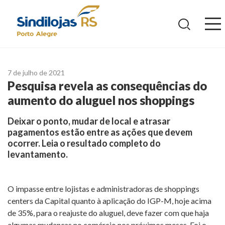
Ir
para
o
conteúdo
7 de julho de 2021
Pesquisa revela as consequências do
aumento do aluguel nos shoppings
Deixar o ponto, mudar de local e atrasar
pagamentos estão entre as ações que devem
ocorrer. Leia o resultado completo do
levantamento.
O impasse entre lojistas e administradoras de shoppings
centers da Capital quanto à aplicação do IGP-M, hoje acima
de 35%, para o reajuste do aluguel, deve fazer com que haja
algumas mudanças no comércio nos próximos meses. Foi o