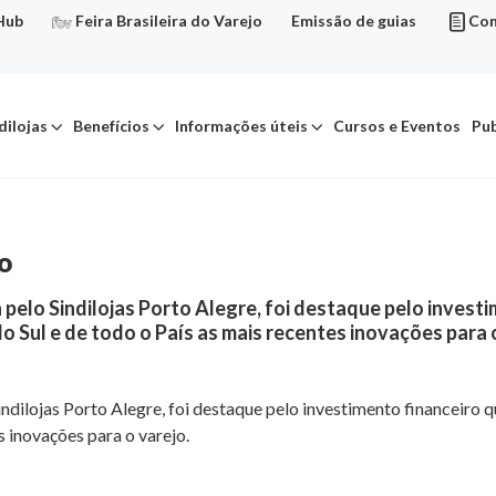
Hub
Feira Brasileira do Varejo
Emissão de guias
Con
dilojas
Benefícios
Informações úteis
Cursos e Eventos
Pub
ço
a pelo Sindilojas Porto Alegre, foi destaque pelo investi
o Sul e de todo o País as mais recentes inovações para 
indilojas Porto Alegre, foi destaque pelo investimento financeiro qu
s inovações para o varejo.