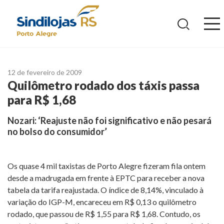
Ir
para
o
conteúdo
12 de fevereiro de 2009
Quilômetro rodado dos táxis passa
para R$ 1,68
Nozari: ‘Reajuste não foi significativo e não pesará
no bolso do consumidor’
Os quase 4 mil taxistas de Porto Alegre fizeram fila ontem
desde a madrugada em frente à EPTC para receber a nova
tabela da tarifa reajustada. O índice de 8,14%, vinculado à
variação do IGP-M, encareceu em R$ 0,13 o quilômetro
rodado, que passou de R$ 1,55 para R$ 1,68. Contudo, os