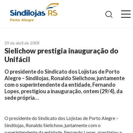
Ir
para
o
conteúdo
29 de abril de 2009
Sielichow prestigia inauguração do
Unifácil
O presidente do Sindicato dos Lojistas de Porto
Alegre – Sindilojas, Ronaldo Sielichow, juntamente
com o superintendente da entidade, Fernando
Lopes, prestigiou a inauguração, ontem (29/4), da
sede própria…
O presidente do Sindicato dos Lojistas de Porto Alegre –
Sindilojas, Ronaldo Sielichow, juntamente com o
superintendente da entidade, Fernando Lopes, prestigiou a