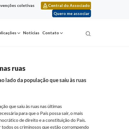
venções coletivas
Central do Associado
Quero me associar
licações
Notícias
Contato
nas ruas
 ao lado da população que saiu às ruas
ação que saiu às ruas nas últimas
cessária para que o País possa sair, o mais
crático de direito e a constituição do País.
ir todos os criminosos que estão corrompendo