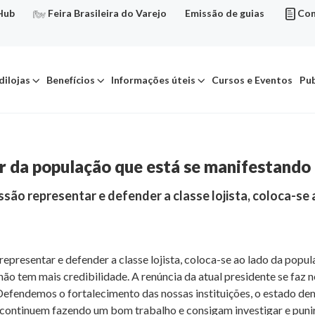
Hub
Feira Brasileira do Varejo
Emissão de guias
Con
dilojas
Benefícios
Informações úteis
Cursos e Eventos
Pub
or da população que está se manifestando 
ssão representar e defender a classe lojista, coloca-se
epresentar e defender a classe lojista, coloca-se ao lado da popul
 tem mais credibilidade. A renúncia da atual presidente se faz ne
Defendemos o fortalecimento das nossas instituições, o estado demo
io continuem fazendo um bom trabalho e consigam investigar e pun