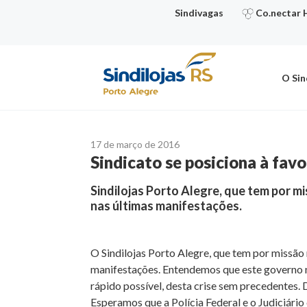
Ir
Sindivagas
Co.nectar 
para
o
conteúdo
O Sin
17 de março de 2016
Sindicato se posiciona à fav
Sindilojas Porto Alegre, que tem por mi
nas últimas manifestações.
O Sindilojas Porto Alegre, que tem por missão r
manifestações. Entendemos que este governo não
rápido possível, desta crise sem precedentes. 
Esperamos que a Polícia Federal e o Judiciár