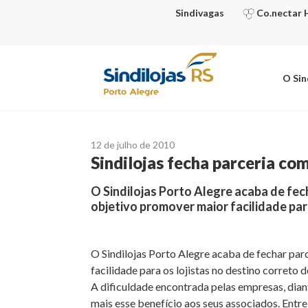
Ir
Sindivagas
Co.nectar 
para
o
conteúdo
O Sin
12 de julho de 2010
Sindilojas fecha parceria co
O Sindilojas Porto Alegre acaba de fe
objetivo promover maior facilidade par
O Sindilojas Porto Alegre acaba de fechar pa
facilidade para os lojistas no destino corret
A dificuldade encontrada pelas empresas, diant
mais esse benefício aos seus associados. Entr