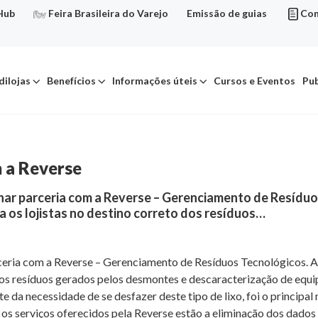
Hub
Feira Brasileira do Varejo
Emissão de guias
Con
dilojas
Benefícios
Informações úteis
Cursos e Eventos
Pub
m a Reverse
char parceria com a Reverse – Gerenciamento de Resídu
a os lojistas no destino correto dos resíduos…
rceria com a Reverse – Gerenciamento de Resíduos Tecnológicos.
o dos resíduos gerados pelos desmontes e descaracterização de equ
e da necessidade de se desfazer deste tipo de lixo, foi o principa
e os serviços oferecidos pela Reverse estão a eliminação dos dad