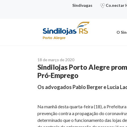
Ir
Sindivagas
Co.nectar 
para
o
conteúdo
O Sin
18 de março de 2020
Sindilojas Porto Alegre pro
Pró-Emprego
Os advogados Pablo Berger e Lucia Lad
Na manhã desta quarta-feira (18), a Prefeitur
prevenção contra a propagação do coronavírus 
determinado que o funcionamento das lojas de
de controle da aglomeração de pessoas; já no 