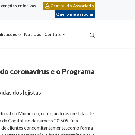
venções coletivas
Central do Associado
Quero me associar
licações
Notícias
Contato
 do coronavírus e o Programa
idas dos lojistas
Oficial do Município, reforçando as medidas de
 da Capital: no de número 20.505, fica
ro de clientes concomitantemente, como forma
e centros comerciais, o texto determina que, a