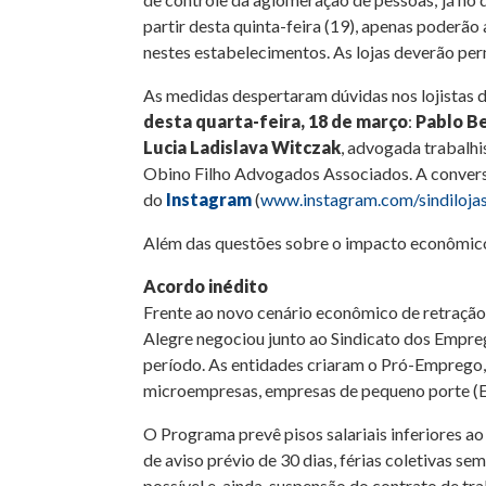
partir desta quinta-feira (19), apenas poderão
nestes estabelecimentos. As lojas deverão pe
As medidas despertaram dúvidas nos lojistas 
desta quarta-feira, 18 de março
:
Pablo B
Lucia Ladislava Witczak
, advogada trabalhi
Obino Filho Advogados Associados. A conver
do
Instagram
(
www.instagram.com/sindiloja
Além das questões sobre o impacto econômico
Acordo inédito
Frente ao novo cenário econômico de retração
Alegre negociou junto ao Sindicato dos Empre
período. As entidades criaram o Pró-Emprego
microempresas, empresas de pequeno porte (EP
O Programa prevê pisos salariais inferiores ao
de aviso prévio de 30 dias, férias coletivas se
possível e, ainda, suspensão do contrato de tr