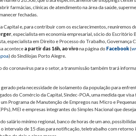
 abrir farmácias, clínicas de atendimento na área da saúde, superm
rmanecer fechadas.
da Capital e, para contribuir com os esclarecimentos, reuniremos
erger
, especialista em economia empresarial, sócio do Escritório 
sta, especialista em Direito e Processo do Trabalho, Governança C
sa acontece
a partir das 16h, ao vivo
na página do
Facebook
(
w
spoa
) do Sindilojas Porto Alegre.
 do coronavírus para o setor, a transmissão também trará inform
 gerado pela necessidade de isolamento da população para enfrent
gados do Comércio da Capital, Sindec-POA, uma medida que visa f
, um Programa de Manutenção de Empregos nas Micro e Pequenas 
Ps), MEI e empresas integrantes do Simples Nacional que deseja
 do salário mínimo regional, banco de horas de um ano, possibilid
m o intervalo de 15 dias para notificação, teletrabalho com retorn
abalho de dois a cinco meses.