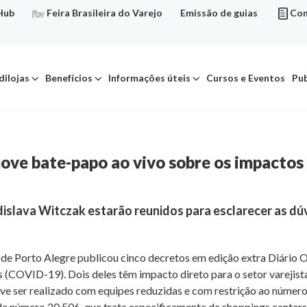
Hub
Feira Brasileira do Varejo
Emissão de guias
Con
dilojas
Benefícios
Informações úteis
Cursos e Eventos
Pub
move bate-papo ao vivo sobre os impactos
islava Witczak estarão reunidos para esclarecer as dúv
a de Porto Alegre publicou cinco decretos em edição extra Diário 
(COVID-19). Dois deles têm impacto direto para o setor varejista
ve ser realizado com equipes reduzidas e com restrição ao núme
de número 20.506, que trata especificamente de shoppings centers 