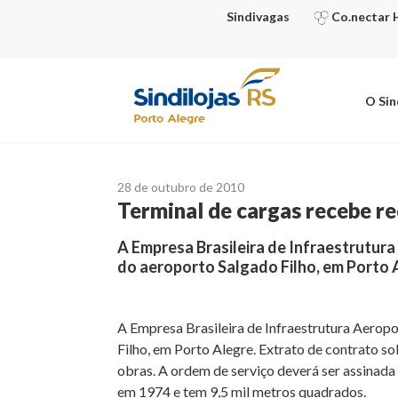
Ir
Sindivagas
Co.nectar 
para
o
conteúdo
O Sin
28 de outubro de 2010
Terminal de cargas recebe r
A Empresa Brasileira de Infraestrutura 
do aeroporto Salgado Filho, em Porto 
A Empresa Brasileira de Infraestrutura Aeropor
Filho, em Porto Alegre. Extrato de contrato so
obras. A ordem de serviço deverá ser assinada 
em 1974 e tem 9,5 mil metros quadrados.