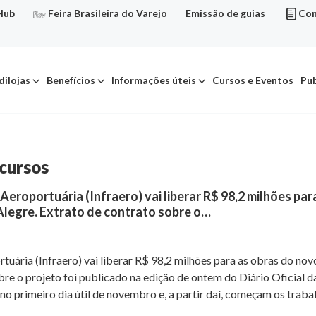
Hub
Feira Brasileira do Varejo
Emissão de guias
Con
dilojas
Benefícios
Informações úteis
Cursos e Eventos
Pub
ecursos
Aeroportuária (Infraero) vai liberar R$ 98,2 milhões pa
Alegre. Extrato de contrato sobre o…
tuária (Infraero) vai liberar R$ 98,2 milhões para as obras do no
bre o projeto foi publicado na edição de ontem do Diário Oficial 
no primeiro dia útil de novembro e, a partir daí, começam os trabal