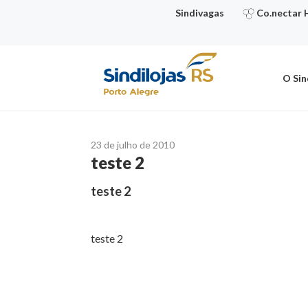
Ir
Sindivagas
Co.nectar 
para
o
conteúdo
O Sin
23 de julho de 2010
teste 2
teste 2
teste 2