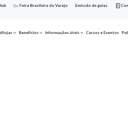
Hub
Feira Brasileira do Varejo
Emissão de guias
Con
dilojas
Benefícios
Informações úteis
Cursos e Eventos
Pub