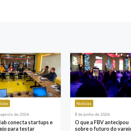
ícias
Notícias
 agosto de 2026
8 de junho de 2026
lab conecta startups e
O que a FBV antecipou
ejo para testar
sobre o futuro do varej