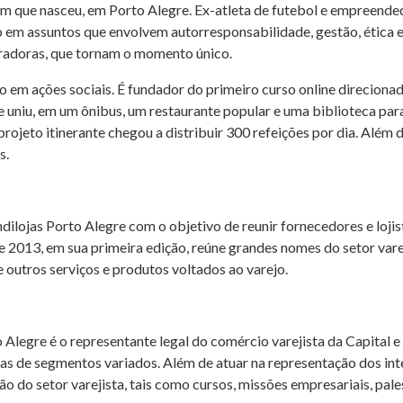
m que nasceu, em Porto Alegre. Ex-atleta de futebol e empreended
 em assuntos que envolvem autorresponsabilidade, gestão, ética e
iradoras, que tornam o momento único.
 em ações sociais. É fundador do primeiro curso online direciona
ue uniu, em um ônibus, um restaurante popular e uma biblioteca par
projeto itinerante chegou a distribuir 300 refeições por dia. Além
s.
indilojas Porto Alegre com o objetivo de reunir fornecedores e loj
 2013, em sua primeira edição, reúne grandes nomes do setor vare
e outros serviços e produtos voltados ao varejo.
 Alegre é o representante legal do comércio varejista da Capital 
 de segmentos variados. Além de atuar na representação dos inter
do setor varejista, tais como cursos, missões empresariais, palest