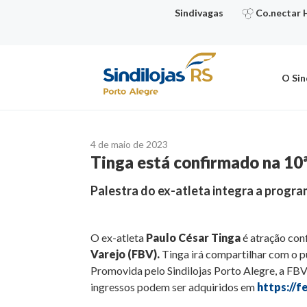
Ir
Sindivagas
Co.nectar 
para
o
conteúdo
O Sin
4 de maio de 2023
Tinga está confirmado na 10
Palestra do ex-atleta integra a progr
O ex-atleta
Paulo César Tinga
é atração con
Varejo (FBV).
Tinga irá compartilhar com o 
Promovida pelo Sindilojas Porto Alegre, a FBV
ingressos podem ser adquiridos em
https://f