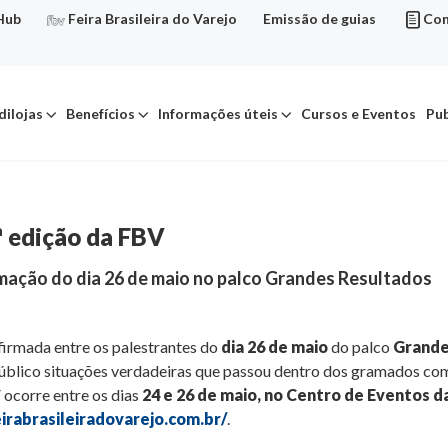
Hub
Feira Brasileira do Varejo
Emissão de guias
Con
dilojas
Benefícios
Informações úteis
Cursos e Eventos
Pub
ª edição da FBV
amação do dia 26 de maio no palco Grandes Resultados
firmada entre os palestrantes do
dia 26 de maio
do palco
Grande
público situações verdadeiras que passou dentro dos gramados co
 ocorre entre os dias
24 e 26 de maio, no Centro de Eventos 
eirabrasileiradovarejo.com.br/
.