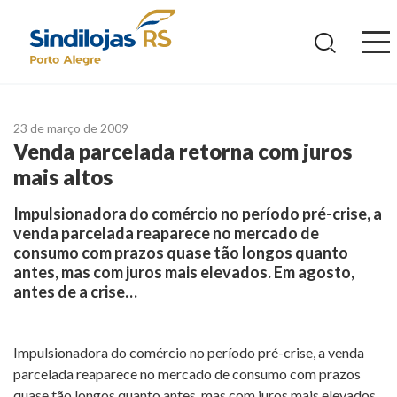
Ir
para
o
conteúdo
23 de março de 2009
Venda parcelada retorna com juros
mais altos
Impulsionadora do comércio no período pré-crise, a
venda parcelada reaparece no mercado de
consumo com prazos quase tão longos quanto
antes, mas com juros mais elevados. Em agosto,
antes de a crise…
Impulsionadora do comércio no período pré-crise, a venda
parcelada reaparece no mercado de consumo com prazos
quase tão longos quanto antes, mas com juros mais elevados.