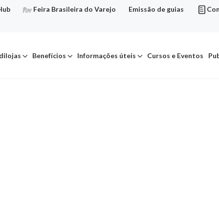
Hub
Feira Brasileira do Varejo
Emissão de guias
Con
dilojas
Benefícios
Informações úteis
Cursos e Eventos
Pub