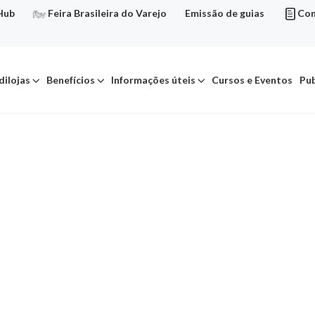
Hub
Feira Brasileira do Varejo
Emissão de guias
Con
dilojas
Benefícios
Informações úteis
Cursos e Eventos
Pub