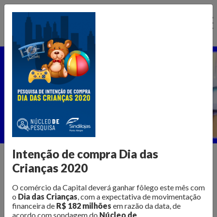
Ir
para
o
conteúdo
Núcleo de Pesquisa
Home >
Publicações >
Núcleo de Pesquisa
Intenção de compra Dia das
Crianças 2020
Informações para transformar o
O comércio da Capital deverá ganhar fôlego este mês com
varejo
o
Dia das Crianças
, com a expectativa de movimentação
financeira de
R$ 182 milhões
em razão da data, de
acordo com sondagem do
Núcleo de