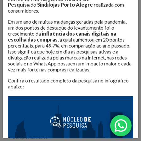
O Núcleo de Pesquisa do Sindilojas Porto Alegre realiza
Pesquisa
do
Sindilojas Porto Alegre
realizada com
levantamentos sobre as questões mais importantes para o
consumidores.
varejo da Capital. Dados de
intenção de compra,
Em um ano de muitas mudanças geradas pela pandemia,
resultado de vendas e comportamento do consumidor
um dos pontos de destaque do levantamento foi o
são divulgados para que os lojistas possam organizar seus
crescimento da
influência dos canais digitais na
escolha das compras
, a qual aumentou em 20 pontos
negócios da melhor forma. Além disso, são produzidos
e-
percentuais, para 49,7%, em comparação ao ano passado.
books com tendências e análises do mercado
, para
Isso significa que hoje em dia as pesquisas ativas e a
inspirar os negócios em sua atualização e transformação.
divulgação realizada pelas marcas na internet, nas redes
sociais e no WhatsApp possuem um impacto maior e cada
Confira as publicações!
vez mais forte nas compras realizadas.
Confira o resultado completo da pesquisa no infográfico
abaixo:
Todos
Comportamento