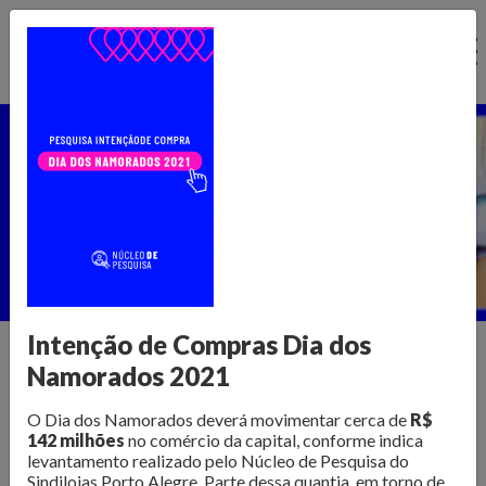
Ir
para
o
conteúdo
Núcleo de Pesquisa
Home >
Publicações >
Núcleo de Pesquisa
Intenção de Compras Dia dos
Namorados 2021
Informações para transformar o
O Dia dos Namorados deverá movimentar cerca de
R$
varejo
142 milhões
no comércio da capital, conforme indica
levantamento realizado pelo Núcleo de Pesquisa do
Sindilojas Porto Alegre. Parte dessa quantia, em torno de