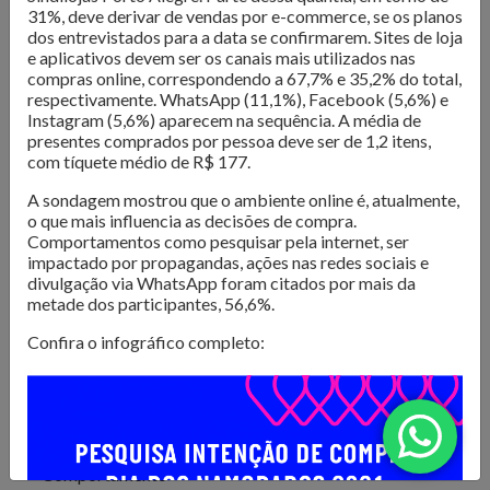
O Núcleo de Pesquisa do Sindilojas Porto Alegre realiza
31%, deve derivar de vendas por e-commerce, se os planos
levantamentos sobre as questões mais importantes para o
dos entrevistados para a data se confirmarem. Sites de loja
e aplicativos devem ser os canais mais utilizados nas
varejo da Capital. Dados de
intenção de compra,
compras online, correspondendo a 67,7% e 35,2% do total,
resultado de vendas e comportamento do consumidor
respectivamente. WhatsApp (11,1%), Facebook (5,6%) e
são divulgados para que os lojistas possam organizar seus
Instagram (5,6%) aparecem na sequência. A média de
negócios da melhor forma. Além disso, são produzidos
e-
presentes comprados por pessoa deve ser de 1,2 itens,
com tíquete médio de R$ 177.
books com tendências e análises do mercado
, para
inspirar os negócios em sua atualização e transformação.
A sondagem mostrou que o ambiente online é, atualmente,
o que mais influencia as decisões de compra.
Confira as publicações!
Comportamentos como pesquisar pela internet, ser
impactado por propagandas, ações nas redes sociais e
divulgação via WhatsApp foram citados por mais da
metade dos participantes, 56,6%.
Confira o infográfico completo:
Todos
Comportamento