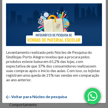
O Núcleo de Pesquisa do Sindilojas Porto Alegre realiza
levantamentos sobre as questões mais importantes para o
varejo da Capital. Dados de
intenção de compra,
resultado de vendas e comportamento do consumidor
são divulgados para que os lojistas possam organizar seus
negócios da melhor forma. Além disso, são produzidos
e-
books com tendências e análises do mercado
, para
inspirar os negócios em sua atualização e transformação.
Confira as publicações!
Levantamento realizado pelo Núcleo de Pesquisa do
Sindilojas Porto Alegre revelou que a procura pelos
produtos esteve baixa em 65,2% das lojas, com
expectativa de que 37% dos consumidores realizassem
suas compras após o início das aulas. Com isso, os lojistas
registram uma queda de 21% nas vendas em comparação
ao ano anterior.
Todos
Voltar para Núcleo de pesquisa
Comportamento