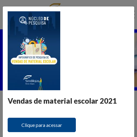
Ir
para
o
conteúdo
Núcleo de Pesquisa
Home >
Publicações >
Núcleo de Pesquisa
Vendas de material escolar 2021
Informações para transformar o
varejo
Clique para acessar