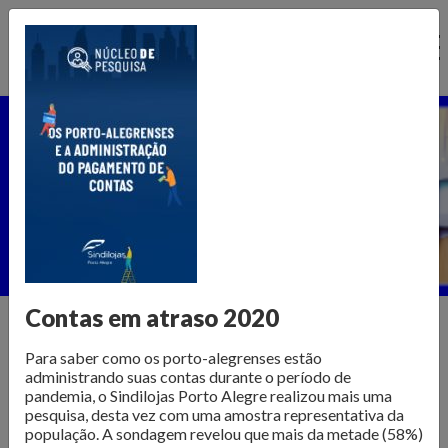
Ir
para
o
conteúdo
Núcleo de Pesquisa
Home >
Publicações >
Núcleo de Pesquisa
Contas em atraso 2020
Para saber como os porto-alegrenses estão
Informações para transformar o
administrando suas contas durante o período de
pandemia, o Sindilojas Porto Alegre realizou mais uma
varejo
pesquisa, desta vez com uma amostra representativa da
população. A sondagem revelou que mais da metade (58%)