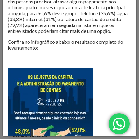
das pessoas precisou atrasar algum pagamento nos
O Núcleo de Pesquisa do Sindilojas Porto Alegre realiza
últimos quatro meses e que a conta de luz foi a principal
levantamentos sobre as questões mais importantes para o
atingida, para 50,6% desse grupo. Telefone (35,6%), água
varejo da Capital. Dados de
intenção de compra,
(33,3%), internet (31%) e a fatura do cartão de crédito
resultado de vendas e comportamento do consumidor
(29,9%) apareceram em seguida na lista, em que os
entrevistados poderiam citar mais de uma opção.
são divulgados para que os lojistas possam organizar seus
negócios da melhor forma. Além disso, são produzidos
e-
Confira no infográfico abaixo o resultado completo do
books com tendências e análises do mercado
, para
levantamento:
inspirar os negócios em sua atualização e transformação.
Confira as publicações!
Todos
Comportamento